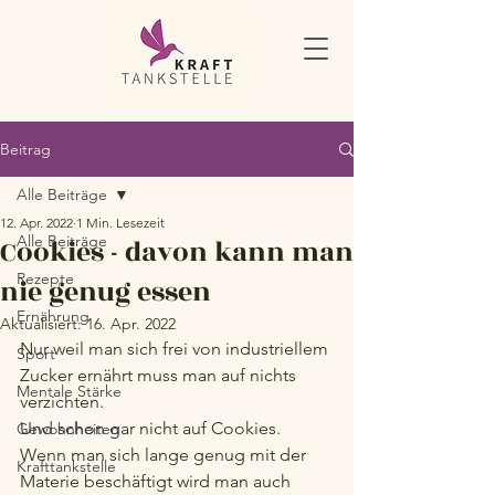
Beitrag
Alle Beiträge
12. Apr. 2022
1 Min. Lesezeit
Alle Beiträge
Cookies - davon kann man
Rezepte
nie genug essen
Ernährung
Aktualisiert:
16. Apr. 2022
Nur weil man sich frei von industriellem 
Sport
Zucker ernährt muss man auf nichts 
Mentale Stärke
verzichten.
Und schon gar nicht auf Cookies. 
Gewohnheiten
Wenn man sich lange genug mit der 
Krafttankstelle
Materie beschäftigt wird man auch 