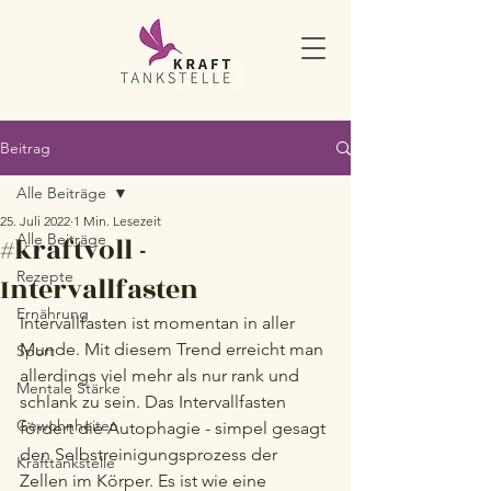
Beitrag
Alle Beiträge
25. Juli 2022
1 Min. Lesezeit
Alle Beiträge
#kraftvoll -
Rezepte
Intervallfasten
Ernährung
Intervallfasten ist momentan in aller 
Munde. Mit diesem Trend erreicht man 
Sport
allerdings viel mehr als nur rank und 
Mentale Stärke
schlank zu sein. Das Intervallfasten 
Gewohnheiten
fördert die Autophagie - simpel gesagt 
den Selbstreinigungsprozess der 
Krafttankstelle
Zellen im Körper. Es ist wie eine 