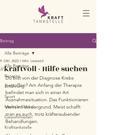
Beitrag
Alle Beiträge
9. Okt. 2022
1 Min. Lesezeit
Alle Beiträge
#kraftvoll - Hilfe suchen
Rezepte
Du bist von der Diagnose Krebs 
betroffen? Am Anfang der Therapie 
Ernährung
befindet man sich in einer Art 
Sport
Ausnahmesituation. Das Funktionieren 
Mentale Stärke
steht im Vordergrund. Meist schafft 
man es auch, trotz kräfteraubender 
Gewohnheiten
Behandlungen. 
Krafttankstelle