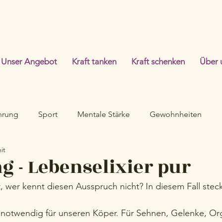
Unser Angebot
Kraft tanken
Kraft schenken
Über 
hrung
Sport
Mentale Stärke
Gewohnheiten
it
 - Lebenselixier pur
t, wer kennt diesen Ausspruch nicht? In diesem Fall stec
notwendig für unseren Köper. Für Sehnen, Gelenke, Or