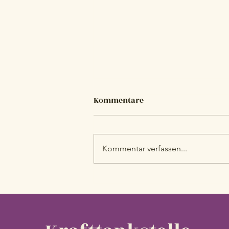
Kommentare
Kommentar verfassen...
Adventkranz binden für die
Krafttankstelle