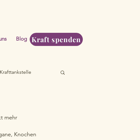
Kraft spenden
uns
Blog
Krafttankstelle
kt mehr 
gane, Knochen 