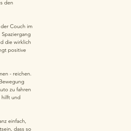
os den 
f der Couch im 
n Spaziergang 
d die wirklich 
gt positive 
en - reichen. 
e Bewegung 
uto zu fahren 
hilft und 
nz einfach, 
sein, dass so 