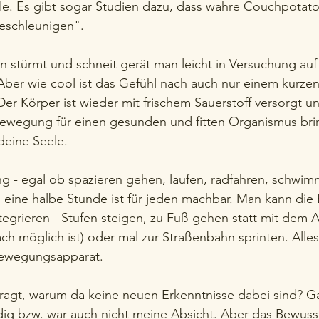
le. Es gibt sogar Studien dazu, dass wahre Couchpotat
eschleunigen".
n stürmt und schneit gerät man leicht in Versuchung au
Aber wie cool ist das Gefühl nach auch nur einem kurze
 Der Körper ist wieder mit frischem Sauerstoff versorgt un
wegung für einen gesunden und fitten Organismus brin
 deine Seele.
 - egal ob spazieren gehen, laufen, radfahren, schwimm
h eine halbe Stunde ist für jeden machbar. Man kann di
ntegrieren - Stufen steigen, zu Fuß gehen statt mit dem A
ach möglich ist) oder mal zur Straßenbahn sprinten. Alles 
Bewegungsapparat.
fragt, warum da keine neuen Erkenntnisse dabei sind? Ga
dig bzw. war auch nicht meine Absicht. Aber das Bewusst